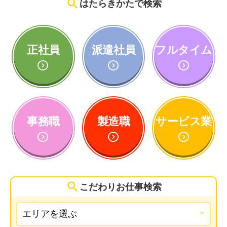
search
はたらきかたで検索
正社員
派遣社員
フルタイム
expand_circle_down
expand_circle_down
expand_circle_down
事務職
製造職
サービス業
expand_circle_down
expand_circle_down
expand_circle_down
search
こだわりお仕事検索