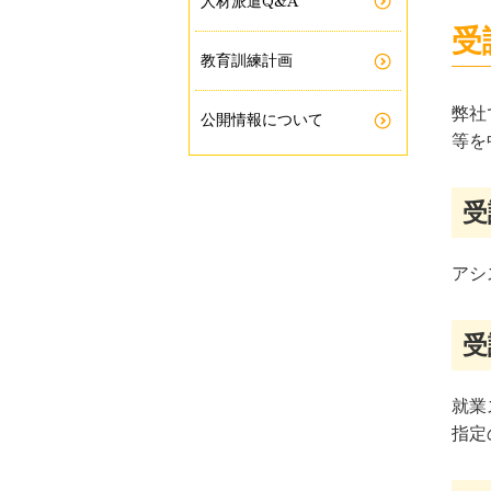
人材派遣
受
教育訓練計画
弊社
公開情報について
等を
受
アシ
受
就業
指定