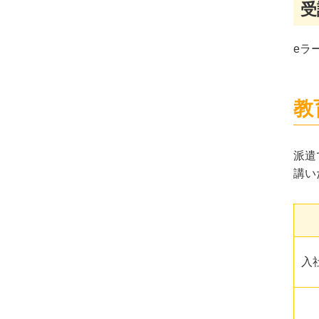
受
eラ
教
派遣
講い
入