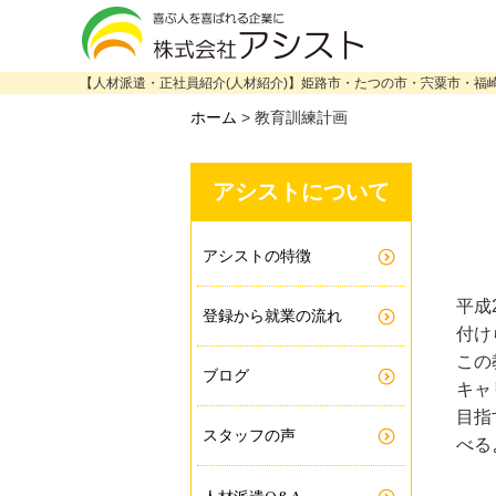
【人材派遣・正社員紹介(人材紹介)】姫路市・たつの市・宍粟市・福
ホーム
>
教育訓練計画
アシストについて
アシストの特徴
平成
登録から就業の流れ
付け
この
ブログ
キャ
目指
スタッフの声
べる
Q&A