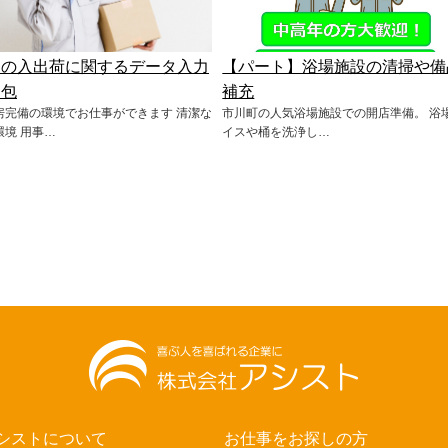
品の入出荷に関するデータ入力
【パート】浴場施設の清掃や備
梱包
補充
房完備の環境でお仕事ができます 清潔な
市川町の人気浴場施設での開店準備。 浴
環境 用事…
イスや桶を洗浄し…
シストについて
お仕事をお探しの方