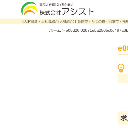
【人材派遣・正社員紹介(人材紹介)】姫路市・たつの市・宍粟市・福
ホーム
>
e08d26f02871eba2505c0d497a3
e0
求