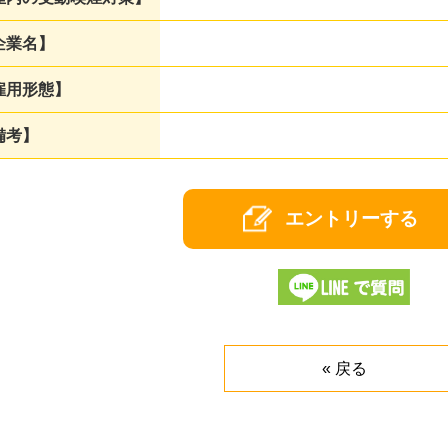
企業名】
雇用形態】
備考】
« 戻る