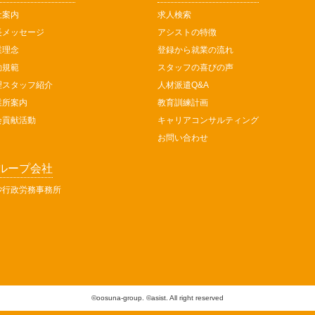
社案内
求人検索
長メッセージ
アシストの特徴
業理念
登録から就業の流れ
動規範
スタッフの喜びの声
理スタッフ紹介
人材派遣Q&A
業所案内
教育訓練計画
会貢献活動
キャリアコンサルティング
お問い合わせ
ループ会社
砂行政労務事務所
©oosuna-group. ©asist. All right reserved