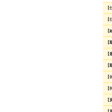
【
【
【
【
【
【
【
【
【
【