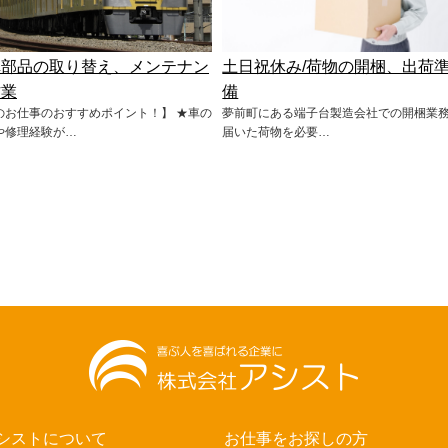
車部品の取り替え、メンテナン
土日祝休み/荷物の開梱、出荷
作業
備
のお仕事のおすすめポイント！】 ★車の
夢前町にある端子台製造会社での開梱業
や修理経験が…
届いた荷物を必要…
シストについて
お仕事をお探しの方