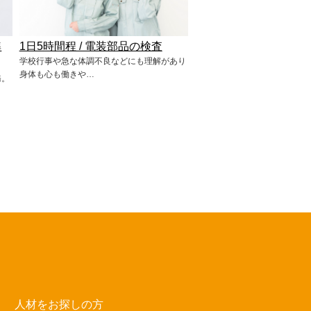
準
1日5時間程 / 電装部品の検査
学校行事や急な体調不良などにも理解があり
身体も心も働きや…
務。
人材をお探しの方