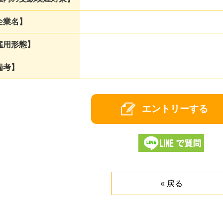
企業名】
雇用形態】
備考】
« 戻る