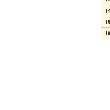
【
【
【