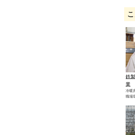
こ
鉄製
業
冷暖
職場