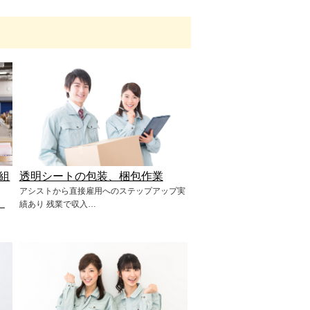
組
透明シートの包装、梱包作業
アシストから直接雇用へのステップアップ実
績あり 残業で収入…
ー