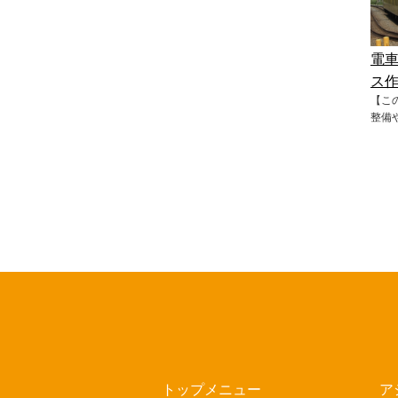
電
ス
【こ
整備
トップメニュー
ア