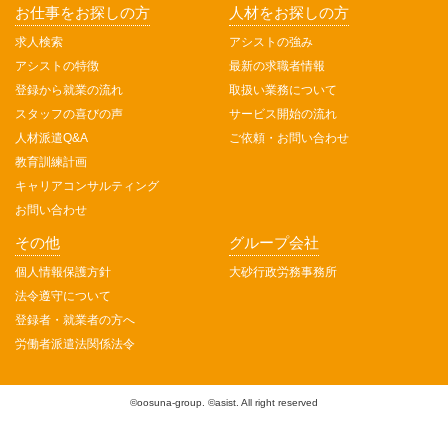
お仕事をお探しの方
人材をお探しの方
求人検索
アシストの強み
アシストの特徴
最新の求職者情報
登録から就業の流れ
取扱い業務について
スタッフの喜びの声
サービス開始の流れ
人材派遣Q&A
ご依頼・お問い合わせ
教育訓練計画
キャリアコンサルティング
お問い合わせ
その他
グループ会社
個人情報保護方針
大砂行政労務事務所
法令遵守について
登録者・就業者の方へ
労働者派遣法関係法令
©oosuna-group. ©asist. All right reserved