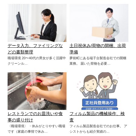
データ入力、ファイリングな
土日祝休み/荷物の開梱、出荷
どの書類整理
準備
職場環境 20〜40代の男女が多く活躍中
夢前町にある端子台製造会社での開梱
クリーンル…
業務。 届いた荷物を必要…
レストランでのお皿洗いや食
フィルム製品の機械操作、検
事の盛り付け
査
〈職場環境〉 ・休みがとりやすい職場
フィルム製品製造会社でのお仕事。 ア
です（家庭の事情で休み…
シストからも紹介実績の…