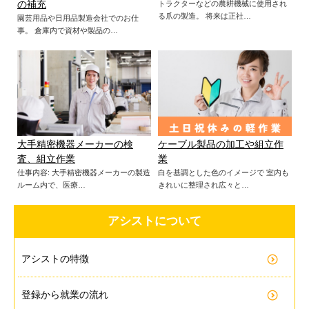
の補充
トラクターなどの農耕機械に使用され
る爪の製造。 将来は正社…
園芸用品や日用品製造会社でのお仕
事。 倉庫内で資材や製品の…
大手精密機器メーカーの検
ケーブル製品の加工や組立作
査、組立作業
業
仕事内容: 大手精密機器メーカーの製造
白を基調とした色のイメージで 室内も
ルーム内で、医療…
きれいに整理され広々と…
アシストについて
アシストの特徴
登録から就業の流れ