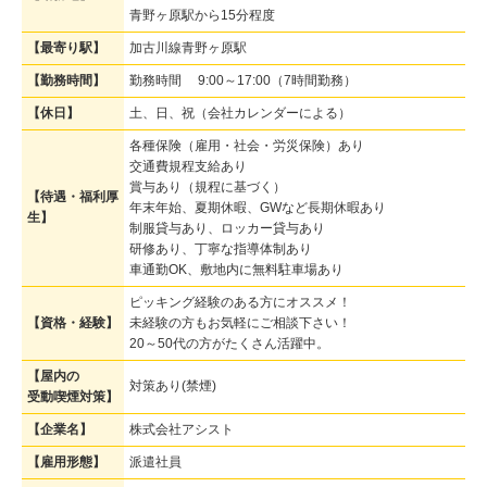
青野ヶ原駅から15分程度
【最寄り駅】
加古川線青野ヶ原駅
【勤務時間】
勤務時間 9:00～17:00（7時間勤務）
【休日】
土、日、祝（会社カレンダーによる）
各種保険（雇用・社会・労災保険）あり
交通費規程支給あり
賞与あり（規程に基づく）
【待遇・福利厚
年末年始、夏期休暇、GWなど長期休暇あり
生】
制服貸与あり、ロッカー貸与あり
研修あり、丁寧な指導体制あり
車通勤OK、敷地内に無料駐車場あり
ピッキング経験のある方にオススメ！
【資格・経験】
未経験の方もお気軽にご相談下さい！
20～50代の方がたくさん活躍中。
【屋内の
対策あり(禁煙)
受動喫煙対策】
【企業名】
株式会社アシスト
【雇用形態】
派遣社員