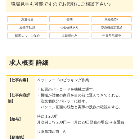
職場見学も可能ですのでお気軽にご相談下さい♪
派遣社員
長期
未経験OK
経験者歓迎
社会保険あり
交通費規定支給
残業なし、少なめ
土日祝休み
中高年活躍中
求人概要 詳細
【仕事内容】
ペットフードのピッキング作業
・伝票のバーコードを機械に通す。
【仕事内容詳
・機械が対象の商品を目の前に運んできてくれる。
細】
・注文個数分パレットに移す。
・パソコン画面の残数と実際の残数の確認をする。
時給 1,280円
【給与】
月収例 179,200円～（月に20日勤務の場合)＋交通費
兵庫県加西市 A
【勤務地】