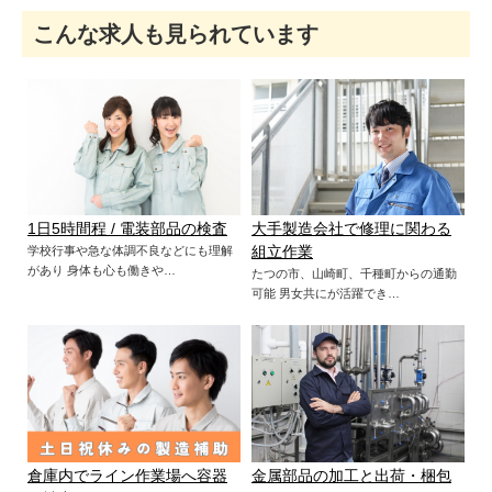
こんな求人も見られています
1日5時間程 / 電装部品の検査
大手製造会社で修理に関わる
学校行事や急な体調不良などにも理解
組立作業
があり 身体も心も働きや…
たつの市、山崎町、千種町からの通勤
可能 男女共にが活躍でき…
倉庫内でライン作業場へ容器
金属部品の加工と出荷・梱包