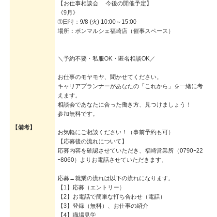
【お仕事相談会 今後の開催予定】
《9月》
➀日時：9/8 (火) 10:00～15:00
場所：ボンマルシェ福崎店（催事スペース）
＼予約不要・私服OK・匿名相談OK／
お仕事のモヤモヤ、聞かせてください。
キャリアプランナーがあなたの「これから」を一緒に考
えます。
相談会であなたに合った働き方、見つけましょう！
参加無料です。
【備考】
お気軽にご相談ください！（事前予約も可）
【応募後の流れについて】
応募内容を確認させていただき、福崎営業所（0790ｰ22
ｰ8060）よりお電話させていただきます。
応募→就業の流れは以下の流れになります。
【1】応募（エントリー）
【2】お電話で簡単な打ち合わせ（電話）
【3】登録（無料）、お仕事の紹介
【4】職場見学